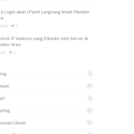
ra Login akun cPanel Langsung lewat Member
ea
4007
0
lock IP Address yang Diblokir oleh Server di
mber Area
668
2
ling
4
main
10
ail
6
sting
57
formasi Umum
11