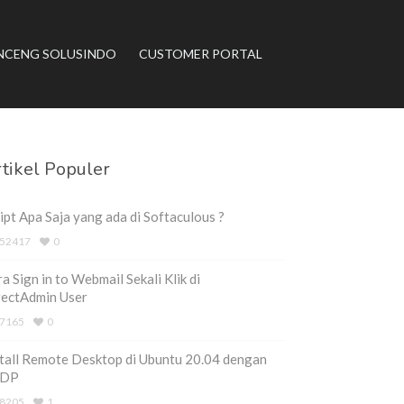
NCENG SOLUSINDO
CUSTOMER PORTAL
tikel Populer
ipt Apa Saja yang ada di Softaculous ?
52417
0
a Sign in to Webmail Sekali Klik di
rectAdmin User
7165
0
tall Remote Desktop di Ubuntu 20.04 dengan
DP
8205
1