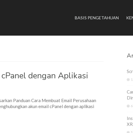
BASIS PENGETAHUAN
KE
Ar
Scr
cPanel dengan Aplikasi
1
Car
Di
dasarkan Panduan Cara Membuat Email Perusahaan
menghubungkan akun email cPanel dengan aplikasi
6
Ins
XR
1