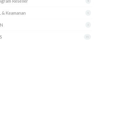
ogram Reseller
8
L & Keamanan
1
N
3
S
35