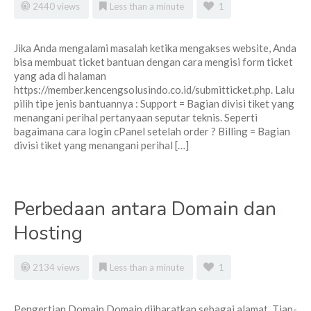
2440 views
Less than a minute
1
Jika Anda mengalami masalah ketika mengakses website, Anda
bisa membuat ticket bantuan dengan cara mengisi form ticket
yang ada di halaman
https://member.kencengsolusindo.co.id/submitticket.php. Lalu
pilih tipe jenis bantuannya : Support = Bagian divisi tiket yang
menangani perihal pertanyaan seputar teknis. Seperti
bagaimana cara login cPanel setelah order ? Billing = Bagian
divisi tiket yang menangani perihal […]
Perbedaan antara Domain dan
Hosting
2134 views
Less than a minute
1
Pengertian Domain Domain diibaratkan sebagai alamat. Tiap-